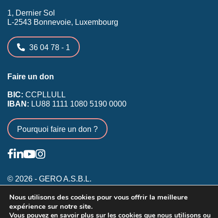
1, Dernier Sol
L-2543 Bonnevoie, Luxembourg
36 04 78 - 1
Faire un don
BIC:
CCPLLULL
IBAN:
LU88 1111 1080 5190 0000
Pourquoi faire un don ?
© 2026 - GERO A.S.B.L.
Nous utilisons des cookies pour vous offrir la meilleure
Conditions générales
expérience sur notre site.
Inscription membres existants
Vous pouvez en savoir plus sur les cookies que nous utilisons ou