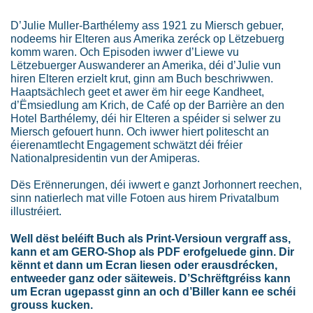
D’Julie Muller-Barthélemy ass 1921 zu Miersch gebuer,
nodeems hir Elteren aus Amerika zeréck op Lëtzebuerg
komm waren. Och Episoden iwwer d’Liewe vu
Lëtzebuerger Auswanderer an Amerika, déi d’Julie vun
hiren Elteren erzielt krut, ginn am Buch beschriwwen.
Haaptsächlech geet et awer ëm hir eege Kandheet,
d’Ëmsiedlung am Krich, de Café op der Barrière an den
Hotel Barthélemy, déi hir Elteren a spéider si selwer zu
Miersch gefouert hunn. Och iwwer hiert politescht an
éierenamtlecht Engagement schwätzt déi fréier
Nationalpresidentin vun der Amiperas.
Dës Erënnerungen, déi iwwert e ganzt Jorhonnert reechen,
sinn natierlech mat ville Fotoen aus hirem Privatalbum
illustréiert.
Well dëst beléift Buch als Print-Versioun vergraff ass,
kann et am GERO-Shop als PDF erofgeluede ginn. Dir
kënnt et dann um Ecran liesen oder erausdrécken,
entweeder ganz oder säiteweis. D’Schrëftgréiss kann
um Ecran ugepasst ginn an och d’Biller kann ee schéi
grouss kucken.