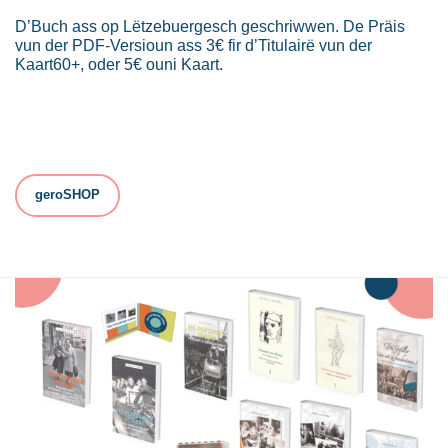
D’Buch ass op Lëtzebuergesch geschriwwen. De Präis
vun der PDF-Versioun ass 3€ fir d’Titulairë vun der
Kaart60+, oder 5€ ouni Kaart.
geroSHOP