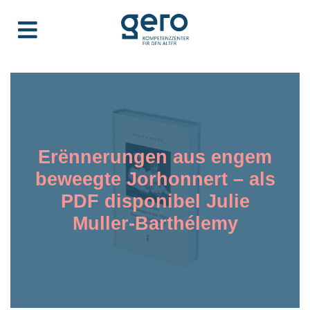
Erënnerungen aus engem
beweegte Jorhonnert – als
PDF disponibel Julie
Muller-Barthélemy