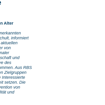
e
n Alter
anerkannten
chult, informiert
 aktuellen
er von
naler
nschaft und
ve des
ekommen. Aus RBS
n Zielgruppen
 Interessierte
it setzen. Die
ävention von
ität und