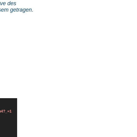
ive des
esem getragen.
mp4?_=1