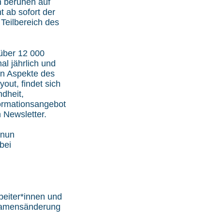
n beruhen auf
t ab sofort der
 Teilbereich des
 über 12 000
al jährlich und
nen Aspekte des
out, findet sich
dheit,
formationsangebot
 Newsletter.
 nun
bei
rbeiter*innen und
 Namensänderung