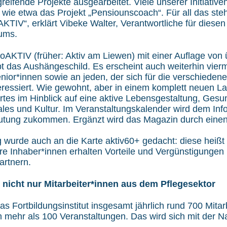
eifende Projekte ausgearbeitet. Viele unserer Initiative
t wie etwa das Projekt „Pensiounscoach“. Für all das steh
KTIV“, erklärt Vibeke Walter, Verantwortliche für diesen
ums.
AKTIV (früher: Aktiv am Liewen) mit einer Auflage von
t das Aushängeschild. Es erscheint auch weiterhin vierm
Senior*innen sowie an jeden, der sich für die verschiede
eressiert. Wie gewohnt, aber in einem komplett neuen Lay
tes im Hinblick auf eine aktive Lebensgestaltung, Gesun
les und Kultur. Im Veranstaltungskalender wird dem In
tung zukommen. Ergänzt wird das Magazin durch einen
wurde auch an die Karte aktiv60+ gedacht: diese heißt
re Inhaber*innen erhalten Vorteile und Vergünstigungen 
artnern.
nicht nur Mitarbeiter*innen aus dem Pflegesektor
as Fortbildungsinstitut insgesamt jährlich rund 700 Mita
n mehr als 100 Veranstaltungen. Das wird sich mit der