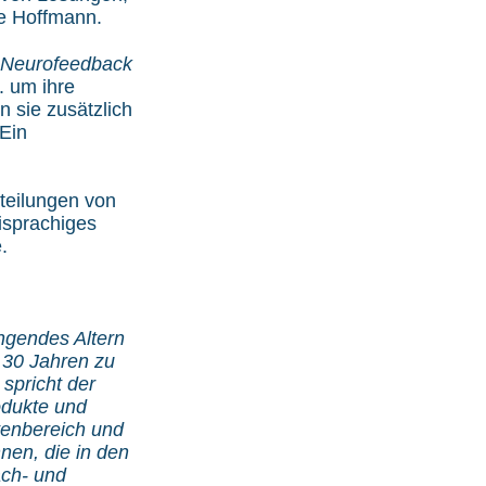
ne Hoffmann.
Neurofeedback
. um ihre
 sie zusätzlich
 Ein
teilungen von
isprachiges
.
ingendes Altern
r 30 Jahren zu
H
spricht der
odukte und
tenbereich und
nen, die in den
ach- und