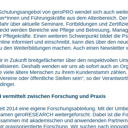
Schulungsangebot von geroPRO wendet sich auch weiterh
iter*innen und Führungskräfte aus dem Altenbereich. Der
Jahr über aktuelle Seminare, Fortbildungen und Zertifiz
deckt werden Bereiche wie Pflege und Betreuung, Mana
r Pflegekräfte. Einen weiteren Schwerpunkt bildet die Ps
nline informiert und einschreibt, kann dies über den neu
u den Weiterbildungen machen. Auch einen Newsletter w
r in Zukunft breitgefächerter über den respektvollen Um
lisieren. Deshalb wenden wir uns ab sofort auch an Or
e viele ältere Menschen zu ihrem Kundenstamm zählen
ereine oder öffentliche Stellen sein“, so der Verantwort
dinger.
H
vermittelt zwischen Forschung und Praxis
eit 2014 eine eigene Forschungsabteilung. Mit der Umb
 Namen geroRESEARCH weitergeforscht. Dabei ist die Fo
usammen mit akademischen und anwendenden Partnern 
wir praxisorientierte Forschung. Wir suchen nach innova