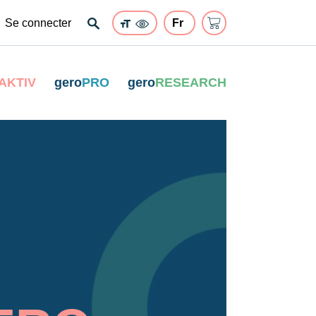
Se connecter
AKTIV
gero
PRO
gero
RESEARCH