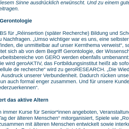
 diesem Sinne ausdrücklich erwünscht. Und zu einem gu
itragen.
 Gerontologie
S für „Réinsertion (später Recherche) Bildung und Sc
u Nachfragen. „Umso wichtiger war es uns, eine selbste
inden, die unmittelbar auf unser Kernthema verweist“, so
tet sich ab von dem Begriff Gerontologie, der Wissensch
 Arbeitsbereiche von GERO werden ebenfalls umbenannt:
 wird geroAKTIV, das Fortbildungsinstitut heißt ab sof
Cellule de recherche“ wird zu geroRESEARCH. „Die Wie
ls Ausdruck unserer Verbundenheit. Dadurch rücken unse
 nun auch formal enger zusammen. Und für unsere Kunde
ederzuerkennen“.
rt das aktive Altern
 immer Kurse für Senior*innen angeboten, Veranstaltu
 Tag der älteren Menschen“ mitorganisiert, Spiele wie „R
zusammen mit älteren Menschen entwickelt sowie interku