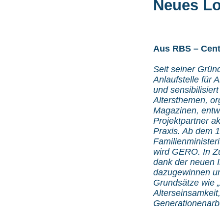
Neues Lo
Aus RBS – Cente
Seit seiner Grün
Anlaufstelle für A
und sensibilisier
Altersthemen, or
Magazinen, entwic
Projektpartner a
Praxis. Ab dem 17
Familienministe
wird GERO. In Z
dank der neuen I
dazugewinnen und
Grundsätze wie „A
Alterseinsamkeit,
Generationenarbe