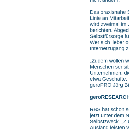
Das praxisnahe 
Linie an Mitarbe
wird zweimal im 
berichten. Abge
Selbstfürsorge fü
Wer sich lieber o
Internetzugang z
„Zudem wollen wi
Menschen sensibi
Unternehmen, di
etwa Geschäfte, V
geroPRO Jörg Bi
geroRESEARC
RBS hat schon s
jetzt unter dem
Selbstzweck. „Z
Ausland leisten 