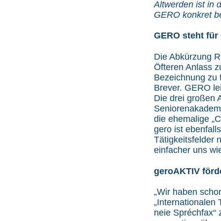
Altwerden ist in
GERO konkret be
GERO steht für
Die Abkürzung RB
Öfteren Anlass z
Bezeichnung zu f
Brever. GERO lei
Die drei großen
Seniorenakademie
die ehemalige „
gero ist ebenfal
Tätigkeitsfelder
einfacher uns wi
geroAKTIV förde
„Wir haben schon
„Internationalen
neie Spréchfax“ 