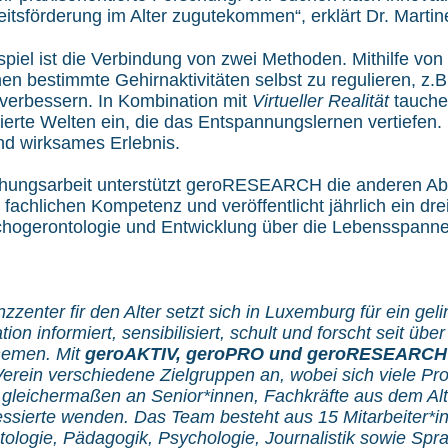
itsförderung im Alter zugutekommen“, erklärt Dr. Marti
spiel ist die Verbindung von zwei Methoden. Mithilfe von
en bestimmte Gehirnaktivitäten selbst zu regulieren, z.B
u verbessern. In Kombination mit
Virtueller Realität
tauchen
ierte Welten ein, die das Entspannungslernen vertiefen.
nd wirksames Erlebnis.
hungsarbeit unterstützt geroRESEARCH die anderen Ab
fachlichen Kompetenz und veröffentlicht jährlich ein dre
chogerontologie und Entwicklung über die Lebensspanne
zenter fir den Alter setzt sich in Luxemburg für ein gel
tion informiert, sensibilisiert, schult und forscht seit übe
themen. Mit
geroAKTIV, geroPRO und geroRESEARC
erein verschiedene Zielgruppen an, wobei sich viele Pr
 gleichermaßen an Senior*innen, Fachkräfte aus dem Al
ssierte wenden. Das Team besteht aus 15 Mitarbeiter*in
ologie, Pädagogik, Psychologie, Journalistik sowie Spr