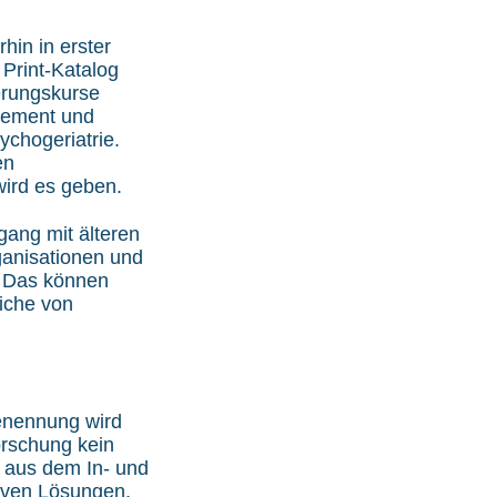
in in erster
 Print-Katalog
ierungskurse
gement und
ychogeriatrie.
en
ird es geben.
gang mit älteren
ganisationen und
. Das können
liche von
enennung wird
rschung kein
aus dem In- und
tiven Lösungen,