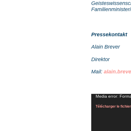
Geisteswissenscha
Familienminister
Pressekontakt
Alain Brever
Direktor
Mail:
alain.brev
Lecteur
Media error: Forma
vidéo
Télécharger le fich