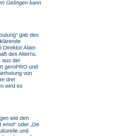
ten Gelingen kann
houlung“ gab des
rklärende
 Direktor Alain
aft des Alterns.
 aus der
ort geroPRO und
derholung von
re drei
n wird es
ngen wie den
ot emol“ oder „De
lturelle und