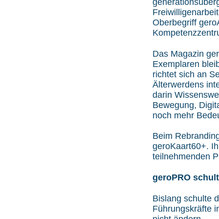
generationsübergr
Freiwilligenarbei
Oberbegriff geroA
Kompetenzzentr
Das Magazin gero
Exemplaren bleib
richtet sich an 
Älterwerdens int
darin Wissenswer
Bewegung, Digita
noch mehr Bedeu
Beim Rebranding 
geroKaart60+. Ih
teilnehmenden P
geroPRO schult 
Bislang schulte d
Führungskräfte i
nicht ändern.