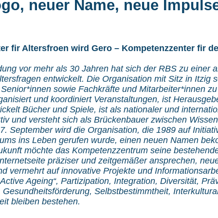
go, neuer Name, neue Impuls
r fir Altersfroen wird Gero – Kompetenzzenter fir de
dung vor mehr als 30 Jahren hat sich der RBS zu einer 
ltersfragen entwickelt. Die Organisation mit Sitz in Itzig s
t Senior*innen sowie Fachkräfte und Mitarbeiter*innen zu
ganisiert und koordiniert Veranstaltungen, ist Herausgeb
kelt Bücher und Spiele, ist als nationaler und internatio
ktiv und versteht sich als Brückenbauer zwischen Wisse
. September wird die Organisation, die 1989 auf Initiati
riums ins Leben gerufen wurde, einen neuen Namen b
ukunft möchte das Kompetenzzentrum seine bestehende
nternetseite präziser und zeitgemäßer ansprechen, neue
 vermehrt auf innovative Projekte und Informationsarbe
ctive Ageing“, Partizipation, Integration, Diversität, Pr
 Gesundheitsförderung, Selbstbestimmtheit, Interkultural
it bleiben bestehen.