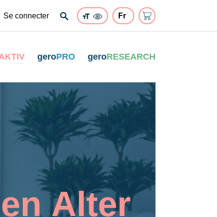
Se connecter
AKTIV
gero
PRO
gero
RESEARCH
en Alter