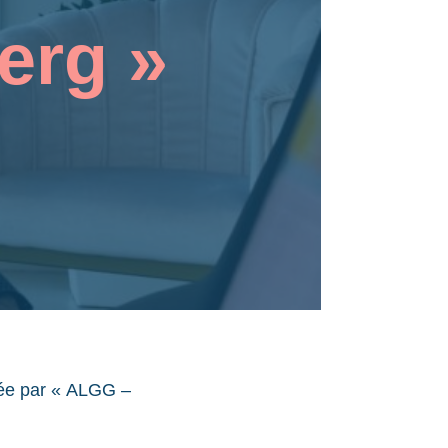
erg »
nisée par « ALGG –