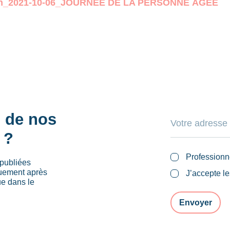
on_2021-10-06_JOURNEE DE LA PERSONNE ÂGEE
s de nos
 ?
Professionn
publiées
quement après
J’accepte l
ue dans le