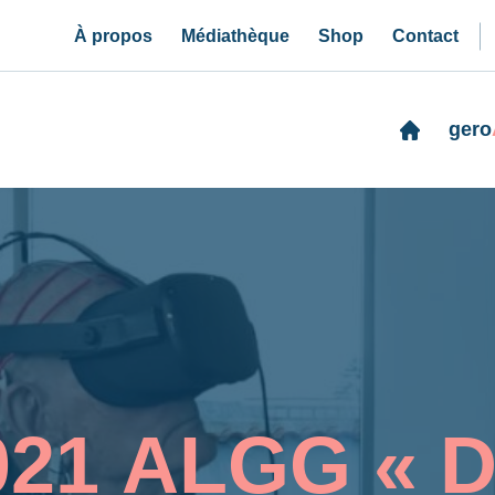
À propos
Médiathèque
Shop
Contact
gero
021 ALGG « D