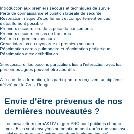
Introduction aux premiers secours et techniques de survie
Perte de connaissance et position latérale de sécurité
Respiration, risque d’étouffement et comportement en cas
d’étouffement possible
Premiers secours lors de la pose de pansements
Premiers secours en cas de fractures
Brûlures et premiers secours
Cœur, infarctus du myocarde et premiers secours
Réanimation cardio-pulmonaire et réanimation pédiatrique
Réanimation avec défibrillation
Si nécessaire, les besoins particuliers liés à l’interaction avec les
personnes âgées peuvent être abordés.
A l’issue de la formation, les participant-e-s reçoivent un diplôme
délivré par la Croix-Rouge.
Envie d’être prévenus de nos
dernières nouveautés ?
Les newsletters geroAKTIV et geroPRO sont publiées chaque
mois. Elles sont envoyées automatiquement après que vous ayez
saisi votre adresse électronique dans le champ indiqué.