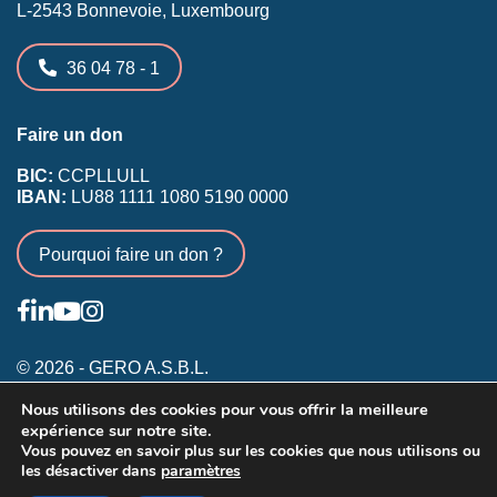
L-2543 Bonnevoie, Luxembourg
36 04 78 - 1
Faire un don
BIC:
CCPLLULL
IBAN:
LU88 1111 1080 5190 0000
Pourquoi faire un don ?
© 2026 - GERO A.S.B.L.
Nous utilisons des cookies pour vous offrir la meilleure
Conditions générales
expérience sur notre site.
Inscription membres existants
Vous pouvez en savoir plus sur les cookies que nous utilisons ou
les désactiver dans
paramètres
Annonceurs