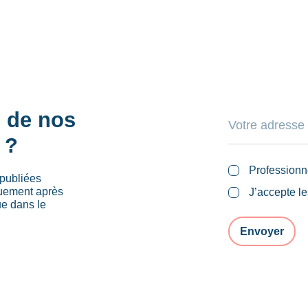
s de nos
 ?
Professionn
publiées
quement après
J’accepte l
ue dans le