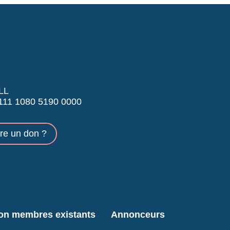
LL
11 1080 5190 0000
ire un don ?
ion membres existants
Annonceurs