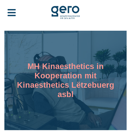
MH Kinaesthetics in
Kooperation mit
Kinaesthetics Lëtzebuerg
asbl