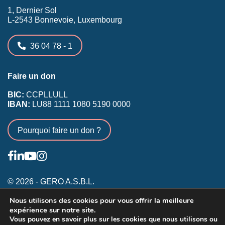
1, Dernier Sol
L-2543 Bonnevoie, Luxembourg
36 04 78 - 1
Faire un don
BIC:
CCPLLULL
IBAN:
LU88 1111 1080 5190 0000
Pourquoi faire un don ?
© 2026 - GERO A.S.B.L.
Nous utilisons des cookies pour vous offrir la meilleure
Conditions générales
expérience sur notre site.
Inscription membres existants
Vous pouvez en savoir plus sur les cookies que nous utilisons ou