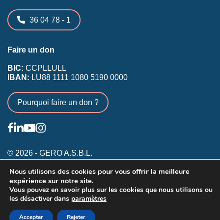
36 04 78 - 1
Faire un don
BIC:
CCPLLULL
IBAN:
LU88 1111 1080 5190 0000
Pourquoi faire un don ?
© 2026 - GERO A.S.B.L.
Nous utilisons des cookies pour vous offrir la meilleure
Conditions générales
expérience sur notre site.
Inscription membres existants
Vous pouvez en savoir plus sur les cookies que nous utilisons ou
les désactiver dans
paramètres
Annonceurs
Accepter
Rejeter