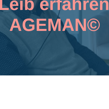
b erfahren mit de
AGEMAN©