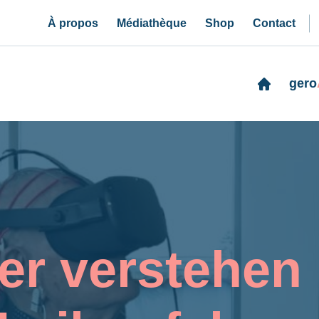
À propos
Médiathèque
Shop
Contact
gero
ter verstehen