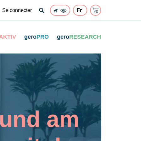
Se connecter
AKTIV
gero
PRO
gero
RESEARCH
 und am