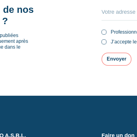
s de nos
 ?
Professionn
publiées
quement après
J’accepte l
ue dans le
 A.S.B.L.
Faire un don