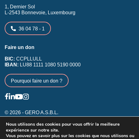
1, Dernier Sol
L-2543 Bonnevoie, Luxembourg
36 04 78 - 1
Faire un don
BIC:
CCPLLULL
IBAN:
LU88 1111 1080 5190 0000
Pourquoi faire un don ?
© 2026 - GERO A.S.B.L.
Nous utilisons des cookies pour vous offrir la meilleure
Conditions générales
expérience sur notre site.
Inscription membres existants
Vous pouvez en savoir plus sur les cookies que nous utilisons ou