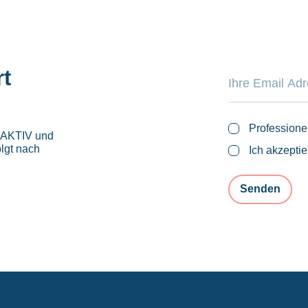
rt
Professione
roAKTIV und
lgt nach
Ich akzepti