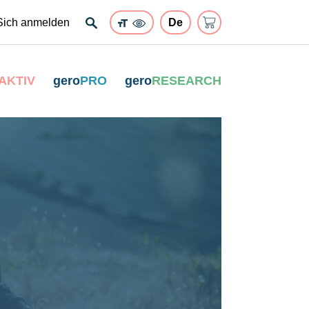
Sich anmelden
AKTIV
gero
PRO
gero
RESEARCH