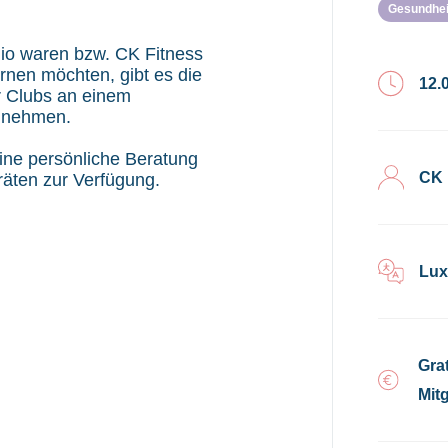
Gesundhei
udio waren bzw. CK Fitness
rnen möchten, gibt es die
12.
r Clubs an einem
zunehmen.
ine persönliche Beratung
CK 
äten zur Verfügung.
Lux
Gra
Mitg