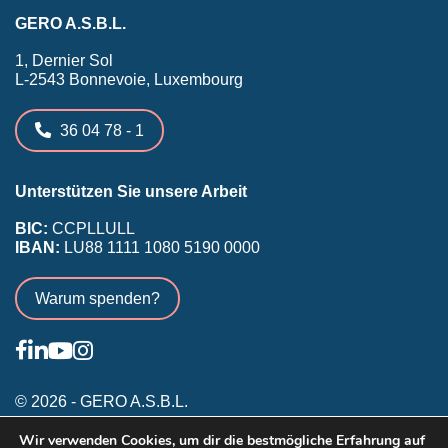
GERO A.S.B.L.
1, Dernier Sol
L-2543 Bonnevoie, Luxembourg
36 04 78 - 1
Unterstützen Sie unsere Arbeit
BIC:
CCPLLULL
IBAN:
LU88 1111 1080 5190 0000
Warum spenden?
© 2026 - GERO A.S.B.L.
Allgemeine Nutzungsbedingungen
Wir verwenden Cookies, um dir die bestmögliche Erfahrung auf