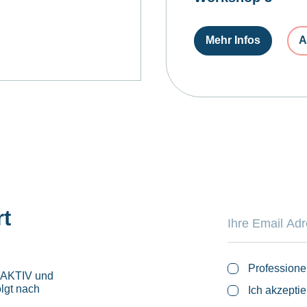
Mehr Infos
A
rt
Professione
roAKTIV und
lgt nach
Ich akzepti