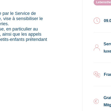
Lebensth
 par le Service de
 vise à sensibiliser le
09.
ries.
e, en particulier au
, ainsi que les appels
petits-enfants prétendant
Ser
lux
Fra
Gra
Mitg