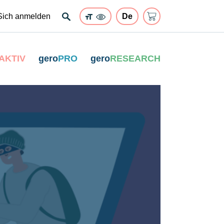
Sich anmelden
AKTIV
gero
PRO
gero
RESEARCH