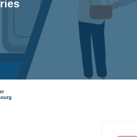
ries
er
bourg