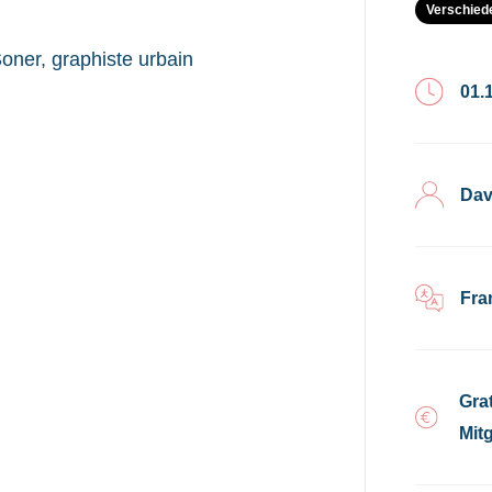
Verschied
 Soner, graphiste urbain
01.
Dav
Fra
Gra
Mitg