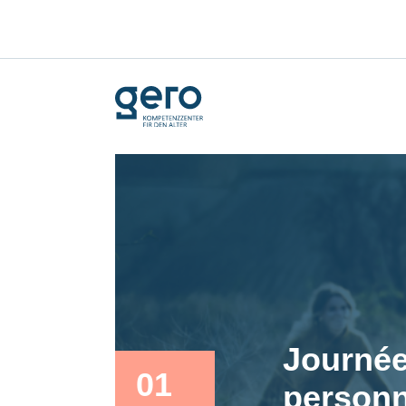
Journée
01
personn