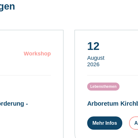
ngen
12
Workshop
August
2026
Lebensthemen
rderung -
Arboretum Kirchb
Mehr Infos
A