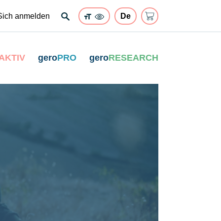
Sich anmelden
AKTIV
gero
PRO
gero
RESEARCH