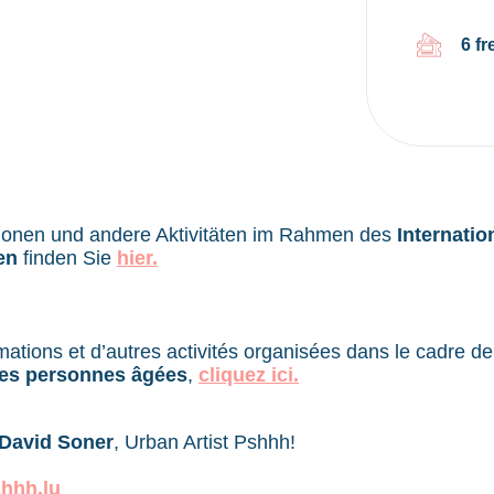
6 fr
tionen und andere Aktivitäten im Rahmen des
Internatio
en
finden Sie
hier.
mations et d’autres activités organisées dans le cadre de
des personnes âgées
,
cliquez ici.
David Soner
, Urban Artist Pshhh!
chhh.lu