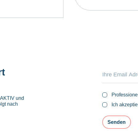
rt
Professione
roAKTIV und
lgt nach
Ich akzepti