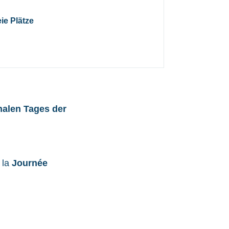
eie Plätze
nalen Tages der
 la
Journée