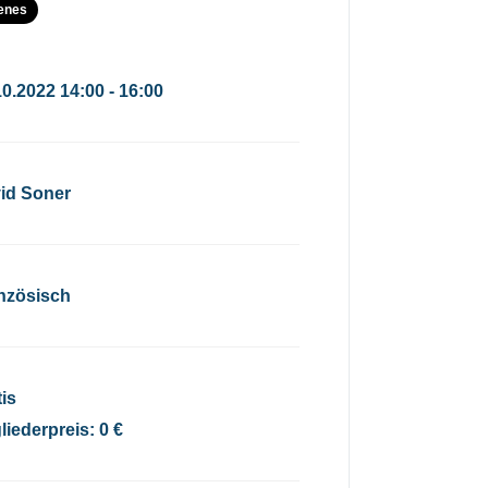
enes
10.2022 14:00 - 16:00
id Soner
nzösisch
tis
liederpreis: 0 €