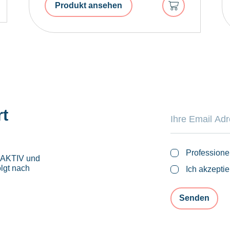
In
Produkt ansehen
korb
den
Warenkorb
rt
Professione
roAKTIV und
lgt nach
Ich akzepti