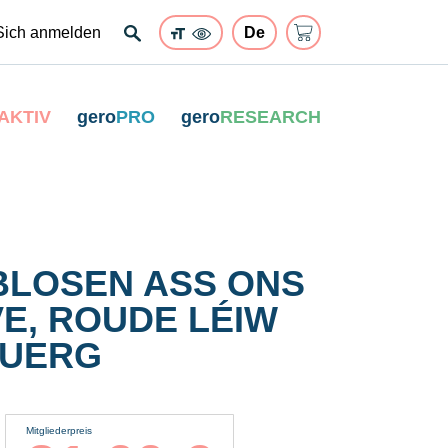
Sich anmelden
AKTIV
gero
PRO
gero
RESEARCH
LOSEN ASS ONS
VE, ROUDE LÉIW
BUERG
Mitgliederpreis