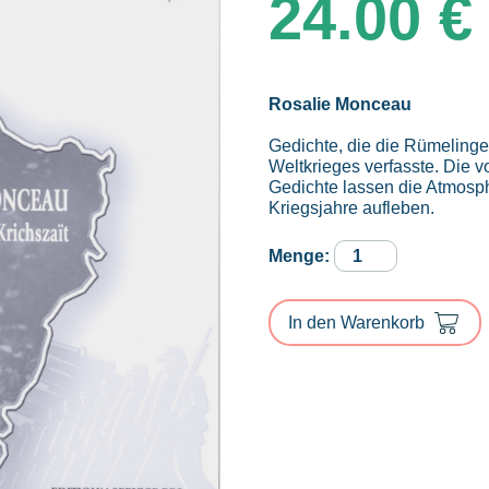
24.00
€
Rosalie Monceau
Gedichte, die die Rümeling
Weltkrieges verfasste. Die 
Gedichte lassen die Atmosp
Kriegsjahre aufleben.
EWECHGEBLOSE
ASS
ONS
SUERG,
In den Warenkorb
VIVE,
ROUDE
LÉIW
VU
LËTZEBUERG
Menge