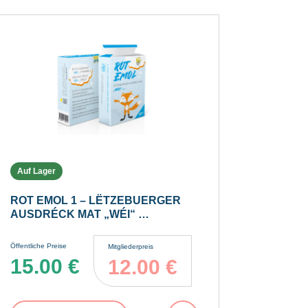
Auf Lager
ROT EMOL 1 – LËTZEBUERGER
AUSDRÉCK MAT „WÉI“ …
Öffentliche Preise
Mitgliederpreis
15.00
€
12.00
€