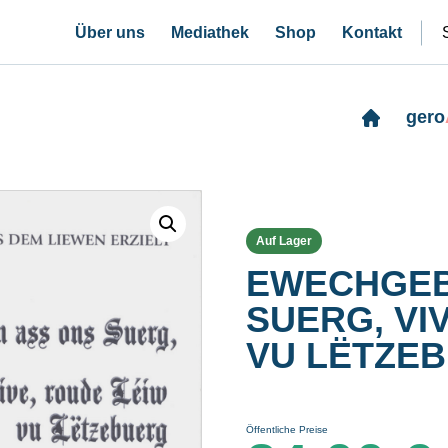
Über uns
Mediathek
Shop
Kontakt
gero
Auf Lager
EWECHGEB
SUERG, VI
VU LËTZE
Öffentliche Preise