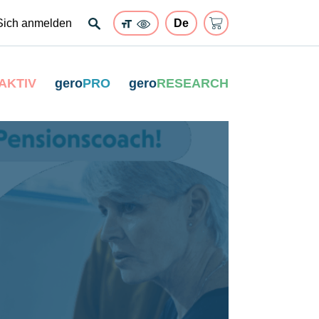
Sich anmelden
AKTIV
gero
PRO
gero
RESEARCH