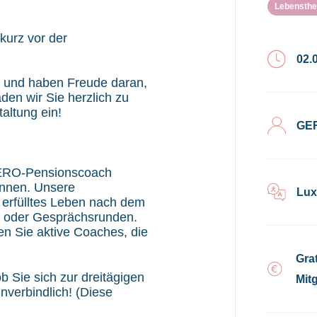
Lebensth
 kurz vor der
02.
n und haben Freude daran,
en wir Sie herzlich zu
altung ein!
GE
 GERO-Pensionscoach
önnen. Unsere
Lux
 erfülltes Leben nach dem
s oder Gesprächsrunden.
en Sie aktive Coaches, die
Gra
 Sie sich zur dreitägigen
Mitg
verbindlich! (Diese