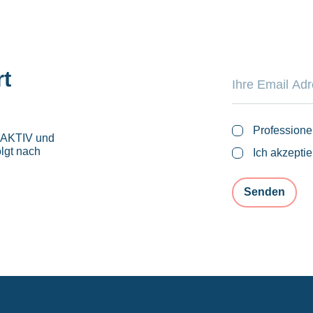
rt
Professione
roAKTIV und
lgt nach
Ich akzepti