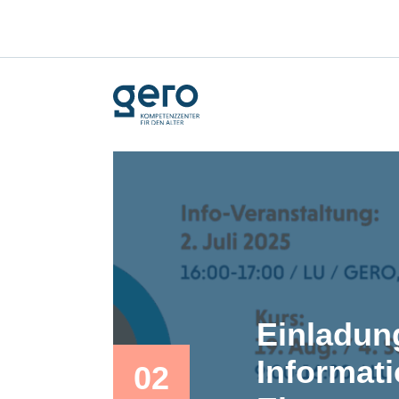
Einladun
Informat
02