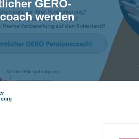
licher GERO-
coach werden
er
bourg