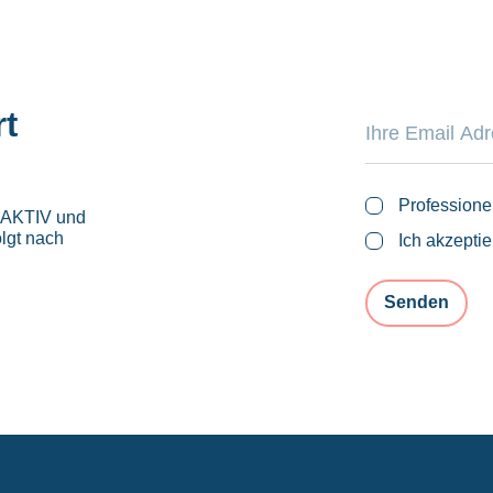
rt
Professione
roAKTIV und
lgt nach
Ich akzepti