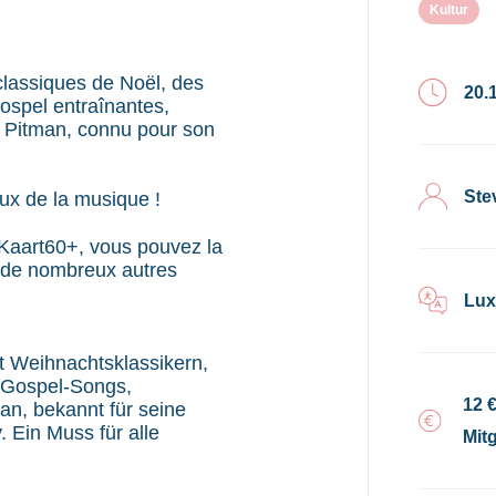
Kultur
classiques de Noël, des
20.
ospel entraînantes,
 Pitman, connu pour son
Ste
ux de la musique !
a Kaart60+, vous pouvez la
t de nombreux autres
Lux
t Weihnachtsklassikern,
n Gospel-Songs,
12 
man, bekannt für seine
 Ein Muss für alle
Mitg