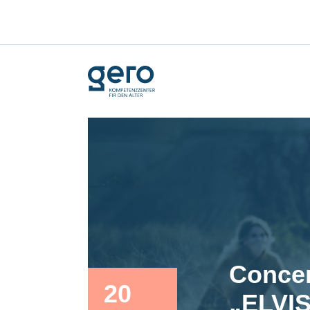
Concer
20
„ELVIS