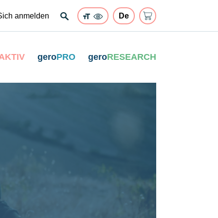
Sich anmelden
AKTIV
gero
PRO
gero
RESEARCH