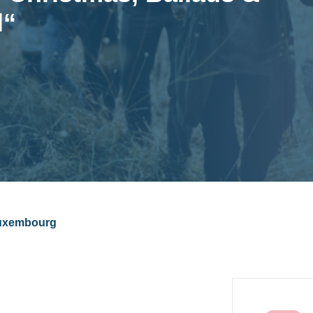
l“
 Luxembourg