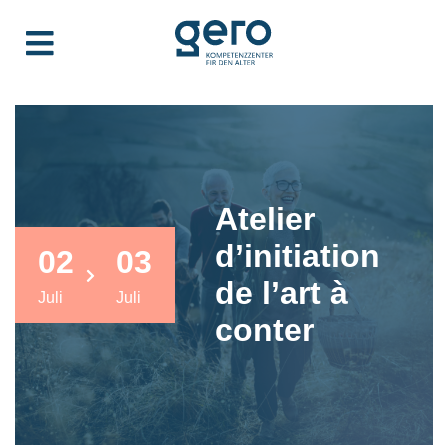
Atelier
d’initiation
02
03
de l’art à
Juli
Juli
conter