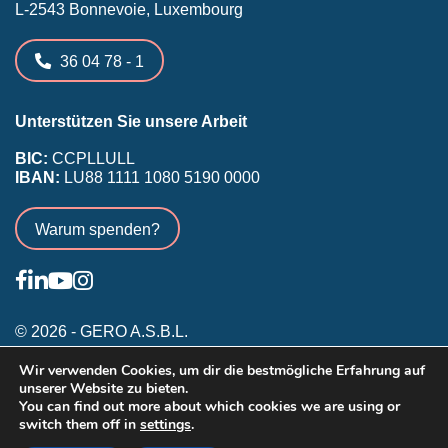
L-2543 Bonnevoie, Luxembourg
36 04 78 - 1
Unterstützen Sie unsere Arbeit
BIC:
CCPLLULL
IBAN:
LU88 1111 1080 5190 0000
Warum spenden?
© 2026 - GERO A.S.B.L.
Wir verwenden Cookies, um dir die bestmögliche Erfahrung auf
Allgemeine Nutzungsbedingungen
unserer Website zu bieten.
Als bestehendes Mitglied registrieren
You can find out more about which cookies we are using or
switch them off in
settings
.
Werbepartner