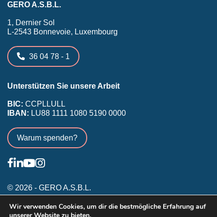
GERO A.S.B.L.
1, Dernier Sol
L-2543 Bonnevoie, Luxembourg
36 04 78 - 1
Unterstützen Sie unsere Arbeit
BIC:
CCPLLULL
IBAN:
LU88 1111 1080 5190 0000
Warum spenden?
© 2026 - GERO A.S.B.L.
Allgemeine Nutzungsbedingungen
Wir verwenden Cookies, um dir die bestmögliche Erfahrung auf
unserer Website zu bieten.